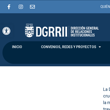
QUIÉ
Abrir barra de herramientas
INICIO
CONVENIOS, REDES Y PROYECTOS
La 
cru
la 
tra