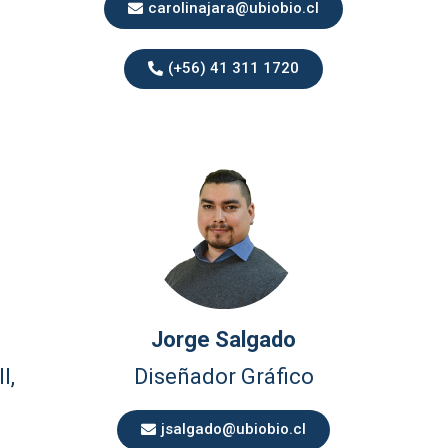
carolinajara@ubiobio.cl
(+56) 41 311 1720
Jorge Salgado
I,
Diseñador Gráfico
jsalgado@ubiobio.cl