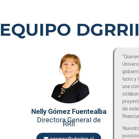
EQUIPO DGRRI
“Querem
Univers
gobiern
lucro y
una con
colabor
proyect
de exte
Nelly Gómez Fuentealba
financi
Directora General de
RRII
Nuestro
posicio
ngomez@ubiobio.cl