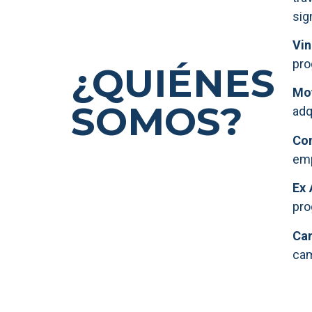
sig
Vin
pro
¿QUIÉNES
Mov
SOMOS?
adq
Con
emp
Ex 
pro
Cam
cam