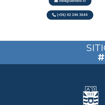
lidia@ubiobio.cl
(+56) 42 246 3644
SIT
#