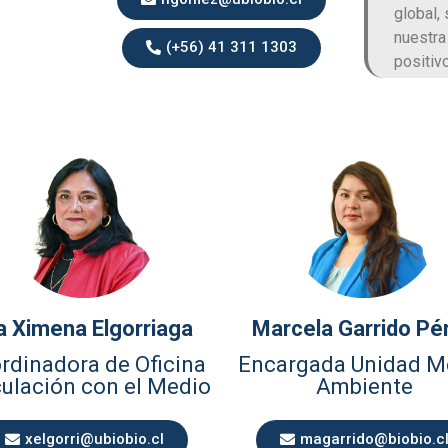
global,
nuestra
(+56) 41 311 1303
positiv
 Ximena Elgorriaga
Marcela Garrido Pé
rdinadora de Oficina
Encargada Unidad M
ulación con el Medio
Ambiente
xelgorri@ubiobio.cl
magarrido@biobio.c