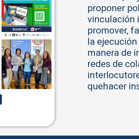
proponer pol
vinculación i
promover, fac
la ejecución
manera de i
redes de co
interlocutor
quehacer ins