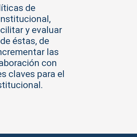
íticas de
nstitucional,
ilitar y evaluar
 de éstas, de
ncrementar las
laboración con
es claves para el
titucional.