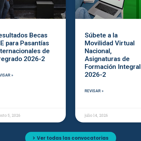
esultados Becas
Súbete a la
IE para Pasantías
Movilidad Virtual
nternacionales de
Nacional,
regrado 2026-2
Asignaturas de
Formación Integral
2026-2
VISAR »
REVISAR »
sto 5, 2026
julio 14, 2026
Ver todas las convocatorias