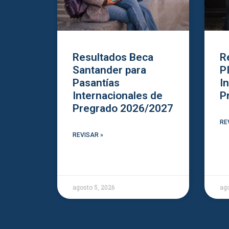
Resultados Beca
R
Santander para
P
Pasantías
I
Internacionales de
P
Pregrado 2026/2027
RE
REVISAR »
agosto 5, 2026
ago