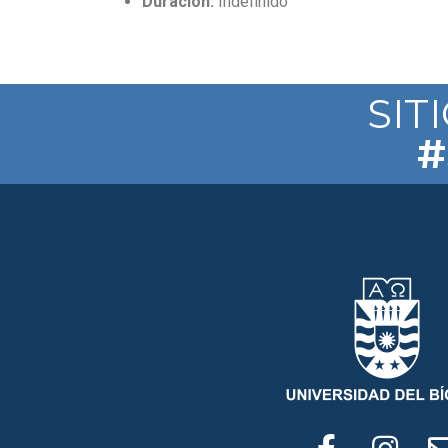
Duración:
Indefinido
SIT
#