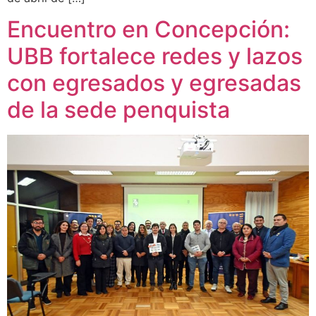
Encuentro en Concepción:
UBB fortalece redes y lazos
con egresados y egresadas
de la sede penquista